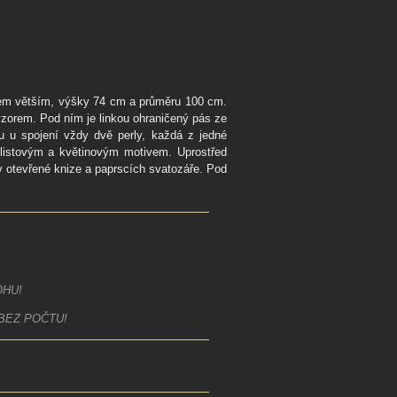
nem větším, výšky 74 cm a průměru 100 cm.
vzorem. Pod ním je linkou ohraničený pás ze
ou u spojení vždy dvě perly, každá z jedné
 listovým a květinovým motivem. Uprostřed
 v otevřené knize a paprscích svatozáře. Pod
HU!
BEZ POČTU!