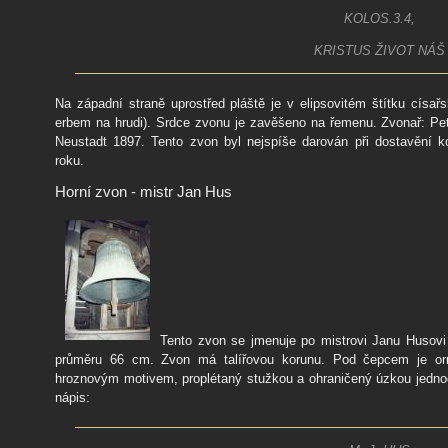
KOLOS.3.4,
KRISTUS ŽIVOT NÁŠ
Na západní straně uprostřed pláště je v elipsovitém štítku císařs
erbem na hrudi). Srdce zvonu je zavěšeno na řemenu. Zvonař: Pet
Neustadt 1897. Tento zvon byl nejspíše darován při dostavění k
roku.
Horní zvon - mistr Jan Hus
Tento zvon se jmenuje po mistrovi Janu Huso
průměru 66 cm. Zvon má talířovou korunu. Pod čepcem je orn
hroznovým motivem, proplétaný stužkou a ohraničený úzkou jednod
nápis: