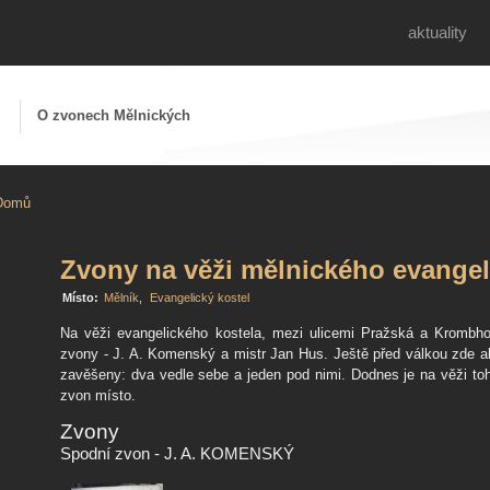
aktuality
Z
O zvonech Mělnických
Domů
Zvony na věži mělnického evangel
Místo:
Mělník
,
Evangelický kostel
Na věži evangelického kostela, mezi ulicemi Pražská a Krombh
zvony - J. A. Komenský a mistr Jan Hus. Ještě před válkou zde ale
zavěšeny: dva vedle sebe a jeden pod nimi. Dodnes je na věži toho
zvon místo.
Zvony
Spodní zvon - J. A. KOMENSKÝ