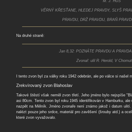
M. J. HUS
VĚRNÝ KŘESŤANE, HLEDEJ PRAVDY, SLYŠ PRAV
PRAVDU, DRŽ PRAVDU, BRAŇ PRAVD
Na druhé straně:
Jan 8,32: POZNÁTE PRAVDU A PRAVD
Zvonař: ulil R. Herold, V Chomu
I tento zvon byl za války roku 1942 odebrán, ale po válce si našel
Zrekvírovaný zvon Blahoslav
Takové štěstí však neměl zvon třetí. Jeho jméno bylo nejspíše "Bl
asi 80cm. Tento zvon byl roku 1945 identifikován v Hamburku, ale 
nazpět na Mělník. Jméno zvonaře není známo jakož i datum ulití
nalézt pouze jeho srdce, materiál pro zavěšení (šrouby atd.) a oc
které zvon vyvažovalo.