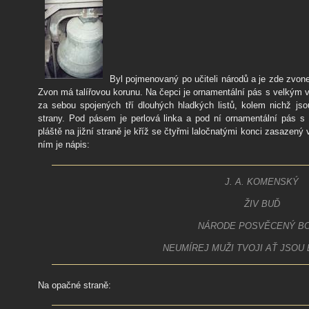
Byl pojmenovaný po učiteli národů a je zde zvo
Zvon má talířovou korunu. Na čepci je ornamentální pás s velkým 
za sebou spojených tří dlouhých hladkých listů, kolem nichž js
strany. Pod pásem je perlová linka a pod ní ornamentální pás s
pláště na jižní straně je kříž se čtyřmi laločnatými konci zasazený
ním je nápis:
J. A. KOMENSKÝ
ŽIV BUĎ
NÁRODE POSVĚCENÝ BO
NEUMÍREJ MUŽI TVOJI AŤ JSOU 
Na opačné straně: