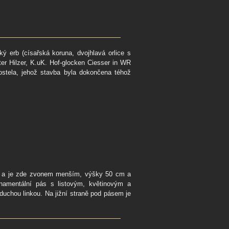
ký erb (císařská koruna, dvojhlavá orlice s
er Hilzer, K.uK. Hof-glocken Ciesser in WR
ostela, jehož stavba byla dokončena téhož
vi a je zde zvonem menším, výšky 50 cm a
amentální pás s listovým, květinovým a
uchou linkou. Na jižní straně pod pásem je