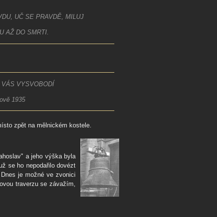
DU, UČ SE PRAVDĚ, MILUJ
U AŽ DO SMRTI.
A VÁS VYSVOBODÍ
tově 1935
 místo zpět na mělnickém kostele.
ahoslav" a jeho výška byla
už se ho nepodařilo dovézt
. Dnes je možné ve zvonici
elovou traverzu se závažím,