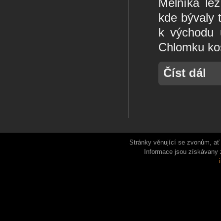
Mělníka le
kde bývaly 
k východu u
Chlomku ko
Číst dál
Stránky věnující se zvonům, ať 
Informace jsou získávany 