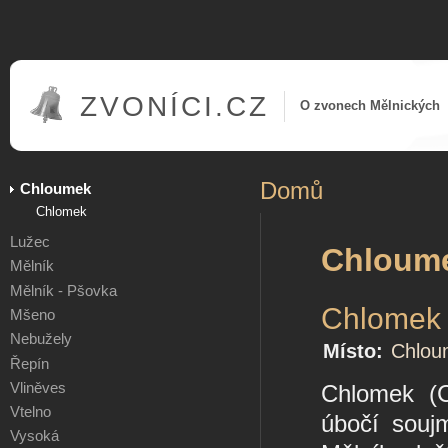
ZVONÍCI.CZ
O zvonech Mělnických
Domů
Chloumek
Chlomek
Lužec
Chloum
Mělník
Mělník - Pšovka
Chlomek
Mšeno
Nebužely
Místo:
Chlou
Řepín
Vliněves
Chlomek (
Vtelno
úbočí sou
Vysoká