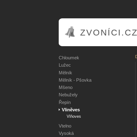
ZVONÍCI.C
Chloumek
Lužec
Mělník
Mělník - Pšovka
Mšeno
Nebužely
Řepín
Vliněves
Vlňoves
Vtelno
Vysoká