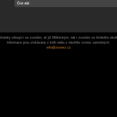
Číst dál
Stránky věnující se zvonům, ať již Mělnickým, tak i zvonům ze širokého okolí
Informace jsou získávany z knih nebo z návštěv zvonic samotných.
info@zvonici.cz