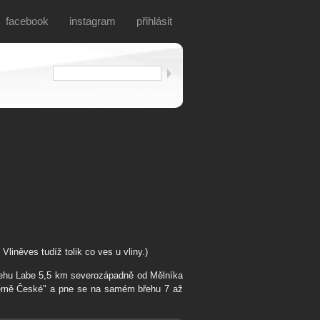
facebook
instagram
přihlásit
 Vliněves tudíž tolik co ves u vliny.)
břehu Labe 5,5 km severozápadně od Mělníka
 země České" a pne se na samém břehu 7 až