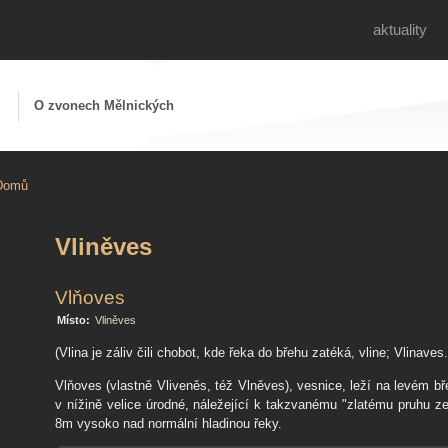
aktuality
Z
O zvonech Mělnických
Domů
Vliněves
Vlňoves
Místo:
Vliněves
(Vlina je záliv čili chobot, kde řeka do břehu zatéká, vline; Vlinaves.
Vlňoves (vlastně Vliveněs, též Vlněves), vesnice, leží na levém 
v nížině velice úrodné, náležející k takzvanému "zlatému pruhu
8m vysoko nad normální hladinou řeky.