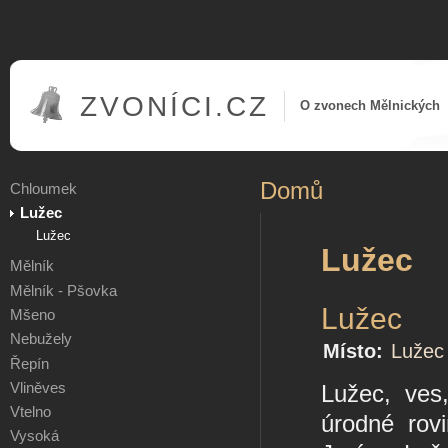
ZVONÍCI.CZ
O zvonech Mělnických
Domů
Chloumek
Lužec
Lužec
Lužec
Mělník
Mělník - Pšovka
Lužec
Mšeno
Nebužely
Místo:
Lužec
Řepín
Vliněves
Lužec, ves
Vtelno
úrodné rov
Vysoká