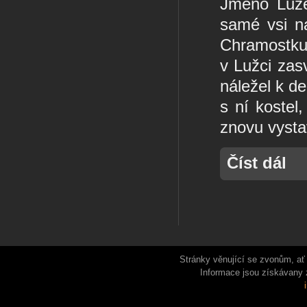
Jméno Luže
samé vsi na
Chramostku,
v Lužci zasv
náležel k d
s ní kostel,
znovu vystav
Číst dál
Stránky věnující se zvonům, ať 
Informace jsou získávany 