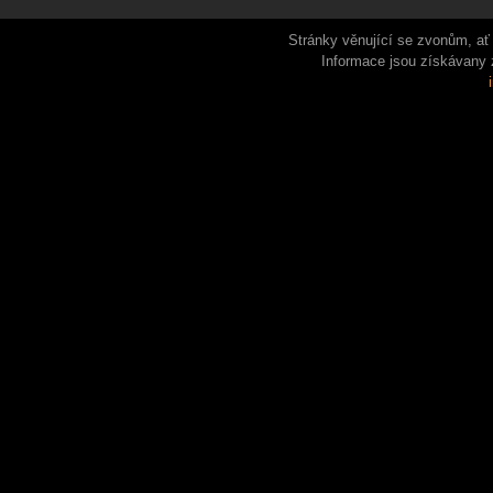
Stránky věnující se zvonům, ať 
Informace jsou získávany 