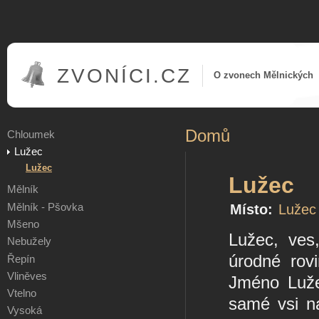
ZVONÍCI.CZ
O zvonech Mělnických
Domů
Chloumek
Lužec
Lužec
Lužec
Mělník
Místo:
Lužec
Mělník - Pšovka
Mšeno
Lužec, ves
Nebužely
úrodné rov
Řepín
Vliněves
Jméno Luže
Vtelno
samé vsi na
Vysoká