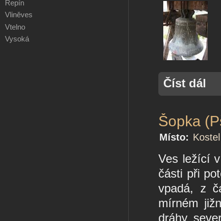
Řepín
Vliněves
Vtelno
Vysoká
Číst dál
Šopka (P
Místo:
Kostel
Ves ležící
části při p
vpadá, z č
mírném jižn
dráhy seve