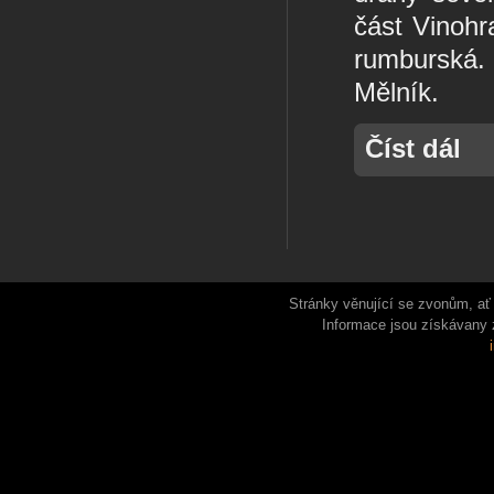
část Vinohr
rumburská.
Mělník.
Číst dál
Stránky věnující se zvonům, ať 
Informace jsou získávany 