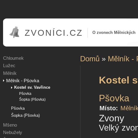
ZVONÍCI.CZ
O zvonech Mělnických
Domů
»
Mělník -
Chloumek
Lužec
Mělník
Kostel s
Mělník - Pšovka
Kostel sv. Vavřince
Pšovka
Pšovka
Šopka (Pšovka)
Místo:
Mělní
Pšovka
Šopka (Pšovka)
Zvony
Mšeno
Velký zvo
Nebužely