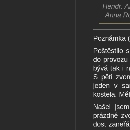
Hendr. A
Anna Ro
Poznámka (
Poštěstilo s
do provozu 
bývá tak i 
S pěti zvo
jeden v sa
kostela. Mě
Našel jsem
prázdné zvo
dost zaneřá