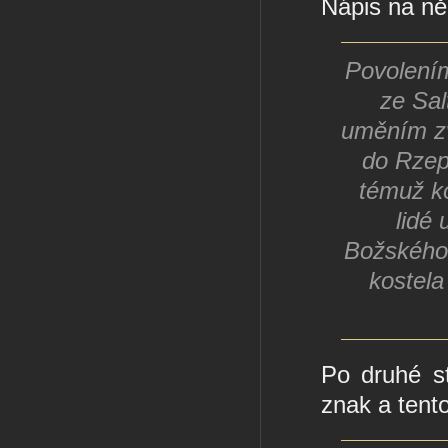
Nápis na n
Povolení
ze Sa
uměním z
do Rzep
témuž ko
lidé
Božského 
kostela
Po druhé s
znak a tento