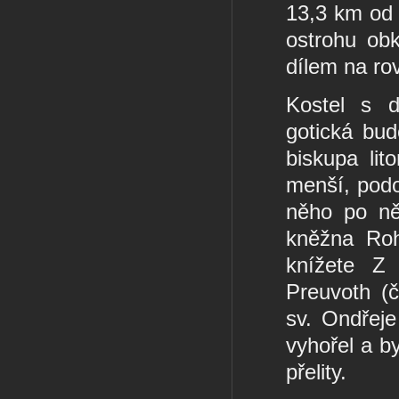
13,3 km od 
ostrohu obk
dílem na ro
Kostel s 
gotická bu
biskupa lit
menší, pod
něho po ně
kněžna Roh
knížete Z 
Preuvoth (č
sv. Ondřeje
vyhořel a b
přelity.