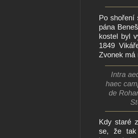
Po shoření 
pána Beneš
kostel byl 
1849 Viká
Zvonek má 
Intra ae
haec camp
de Rohan
St
Kdy staré 
se, že tak