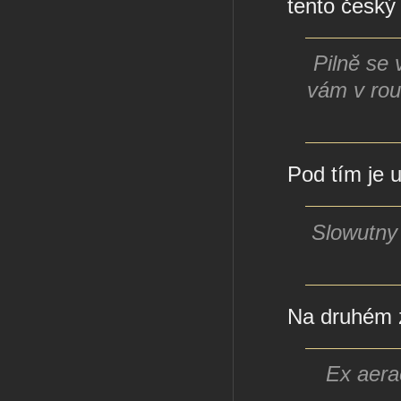
tento český
Pilně se 
vám v rouš
Pod tím je u
Slowutny
Na druhém z
Ex aera