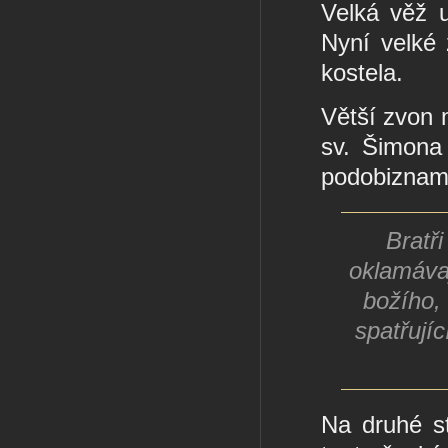
Velká věž u
Nyní velké 
kostela.
Větší zvon m
sv. Šimona
podobiznami 
Bratři
oklamávaj
božího,
spatřují
Na druhé st