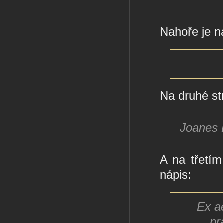
Nahoře je n
Na druhé st
Joanes 
A na třetí
nápis:
Ex a
pr