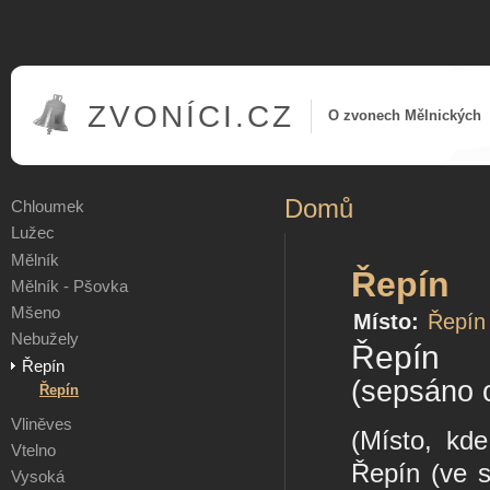
ZVONÍCI.CZ
O zvonech Mělnických
Domů
Chloumek
Lužec
Mělník
Řepín
Mělník - Pšovka
Mšeno
Místo:
Řepín
Nebužely
Řepín
Řepín
(sepsáno 
Řepín
Vliněves
(Místo, kde
Vtelno
Řepín (ve s
Vysoká