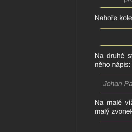
Nahoře kol
Na druhé s
něho nápis:
Johan Pa
Na malé ví
malý zvone