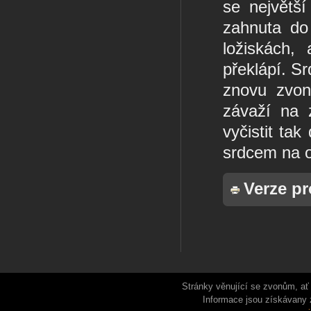
se největš
zahnuta do
ložiskách,
překlápí. S
znovu zvon
závaží na 
vyčistit ta
srdcem na o
Verze pr
Stránky věnující se zvonům, ať 
Informace jsou získávany 