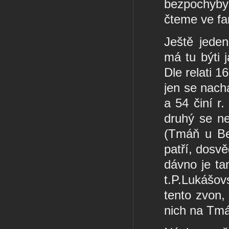
bezpochyby
čteme ve far
Ještě jeden
má tu býti j
Dle relati 1
jen se nachá
a 54 činí r
druhý se n
(Tmáň u Be
patří, dosvě
dávno je t
t.P.Lukášov
tento zvon,
nich na Tmá